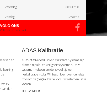
Zaterdag
9:00-12:00
Zondag
Gesloten
VOLG ONS
Volg ons op Facebook
ADAS
Kalibratie
e merken en
ADAS of Advanced Driver Assistance Systems zijn
slimme rijhulp- en veiligheidssystemen. Deze
de keuring
systemen hebben om de zoveel tijd een
n de
herkalibratie nodig. Wij beschikken over de juiste
tools om de (her)kalibratie voor uw systemen uit te
e MVDS
voeren.
rk aan den
LEES VERDER