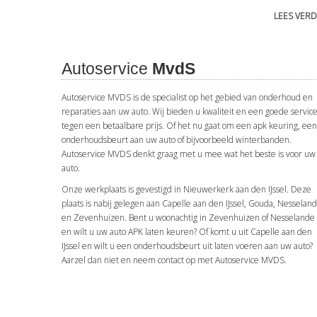
LEES VER
Autoservice
MvdS
 En Marco is echt
Snelle afspraak te maken, lekker goedkoop en he
Autoservice MVDS is de specialist op het gebied van onderhoud en
d advies. Ik kan
eerlijk. Wat wil je nog meer!? 😃👍🏻
reparaties aan uw auto. Wij bieden u kwaliteit en een goede servic
tegen een betaalbare prijs. Of het nu gaat om een apk keuring, een
Joost Eijkman
7 een paar maanden geleden
onderhoudsbeurt aan uw auto of bijvoorbeeld winterbanden.
n
Autoservice MVDS denkt graag met u mee wat het beste is voor uw
auto.
Onze werkplaats is gevestigd in Nieuwerkerk aan den IJssel. Deze
plaats is nabij gelegen aan Capelle aan den IJssel, Gouda, Nesselan
en Zevenhuizen. Bent u woonachtig in Zevenhuizen of Nesselande
en wilt u uw auto APK laten keuren? Of komt u uit Capelle aan den
IJssel en wilt u een onderhoudsbeurt uit laten voeren aan uw auto?
Aarzel dan niet en neem contact op met Autoservice MVDS.