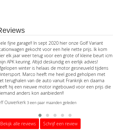
Reviews
ele fijne garage!! In sept 2020 hier onze Golf Variant
Betrouwbare
tationwagen gekocht voor een hele nette prijs. Ik kom
maken. Fant
ier elk jaar weer terug voor een grote of kleine beurt icm
Shareley Fra
ijn APK keuring. Altijd deskundig en eerlijk advies!
fgelopen winter is helaas de motor gesneuveld tijdens
intersport. Marco heeft me heel goed geholpen met
et terughalen van de auto vanuit Frankrijk en daarna
eeft hij een nieuwe motor ingebouwd voor een prijs die
iemand anders kon aanbieden!!
eff Ouwerkerk
3 een paar maanden geleden
Bekijk alle reviews
Schrijf een review