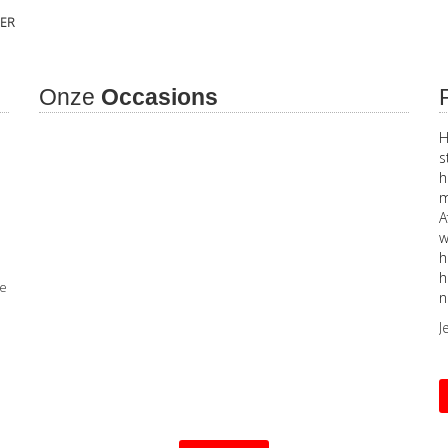
DER
Onze
Occasions
el
Echt al jaren klant, vakmannen die je nooit op kosten
H
jagen door zomaar van alles te vervangen maar gewoon
s
e
eerst kijken wat er aan de hand is, dus altijd kwaliteit
h
leveren voor een prima prijs.
m
A
Siegfried van Horssen
9 een paar maanden geleden
w
h
h
de
n
J