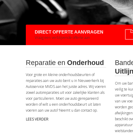
DIRECT OFFERTE AANVRAGEN
Vraag een verblijvende offerte aan
Reparatie en
Onderhoud
Bande
Uitlij
Voor grote en kleine onderhoudsbeurten of
reparaties aan uw auto bent u in Nieuwerkerk bij
Om uw band
Autoservice MVDS aan het juiste adres. Wij voeren
veilig te k
zowel autoreparaties uit voor zakelijke klanten als
uw voertuig
voor particulieren. Moet uw auto gerepareerd
van uw voer
worden of wilt u een onderhoudsbeurt uit laten
worden gec
voeren aan uw auto? Neemt u dan contact op.
afwijkinge
beschikt o
LEES VERDER
apparatuur
wielstanden 