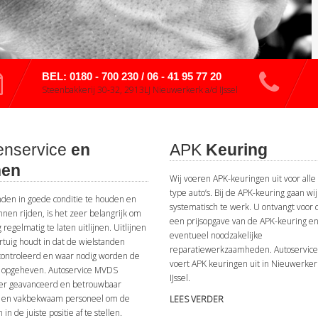
BEL: 0180 - 700 230 / 06 - 41 95 77 20
Steenbakkerij 30-32, 2913LJ Nieuwerkerk a/d IJssel
nservice
en
APK
Keuring
nen
Wij voeren APK-keuringen uit voor all
type auto’s. Bij de APK-keuring gaan wij
en in goede conditie te houden en
systematisch te werk. U ontvangt voor 
unnen rijden, is het zeer belangrijk om
een prijsopgave van de APK-keuring e
 regelmatig te laten uitlijnen. Uitlijnen
eventueel noodzakelijke
tuig houdt in dat de wielstanden
reparatiewerkzaamheden. Autoservic
ontroleerd en waar nodig worden de
voert APK keuringen uit in Nieuwerke
n opgeheven. Autoservice MVDS
IJssel.
ver geavanceerd en betrouwbaar
 en vakbekwaam personeel om de
LEES VERDER
in de juiste positie af te stellen.